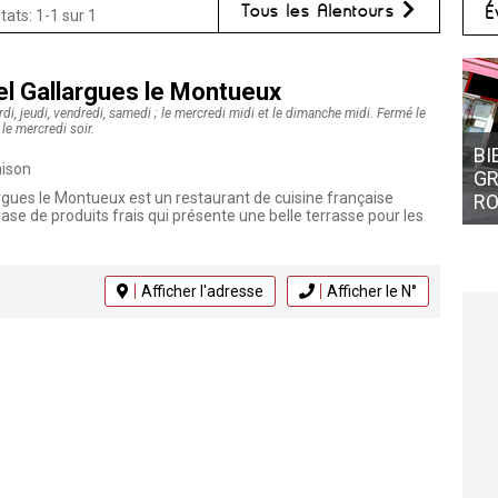
Tous les Alentours
É
tats: 1-1 sur 1
el Gallargues le Montueux
rdi, jeudi, vendredi, samedi ; le mercredi midi et le dimanche midi. Fermé le
 le mercredi soir.
BI
aison
GR
rgues le Montueux est un restaurant de cuisine française
RO
se de produits frais qui présente une belle terrasse pour les
Afficher l'adresse
Afficher le N°