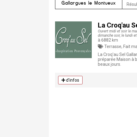
Gallargues le Montueux
Résul
La Croq'au S
Ouvert midi et soir le ma
dimanche soir, le lundi et
à 6882 km
Terrasse, Fait m
La Croq'au Sel Galla
préparée Maison à ba
beaux jours.
d'infos