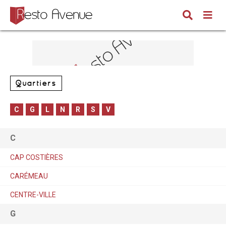
Quartiers
C
G
L
N
R
S
V
C
CAP COSTIÈRES
CARÉMEAU
CENTRE-VILLE
G