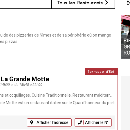
Tous les Restaurants
É
uide des pizzerias de Nîmes et de sa périphérie où on mange
BI
es pizzas
GR
RO
Terrasse d'Été
 La Grande Motte
à 14h00 et de 18h45 à 22h00
 Traditionnelle, Restaurant méditerranéen, Pizza, Restaurant italien, Fait maison, Animaux admis, Burger, Produits frais, Restaurant , Moules Frites
e Motte est un restaurant italien sur le Quai d'honneur du port
Afficher l'adresse
Afficher le N°