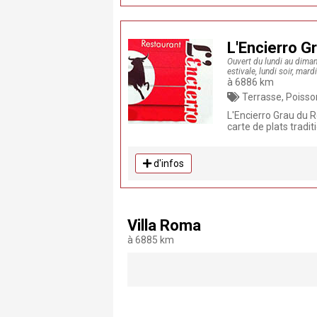
L'Encierro G
Ouvert du lundi au dima
estivale, lundi soir, mard
à 6886 km
Terrasse, Poissons et coqu
L'Encierro Grau du R
carte de plats tradi
d'infos
Villa Roma
à 6885 km